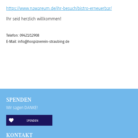
https://www.nawareum.de/ihr-besuch/bistro-erneuerbar/
Ihr seid herzlich willkommen!
Telefon: 09421/12908
E-Mail: info@hospizverein-straubing.de
SPENDEN
Wir sagen DANKE!
SPENDEN
KONTAKT